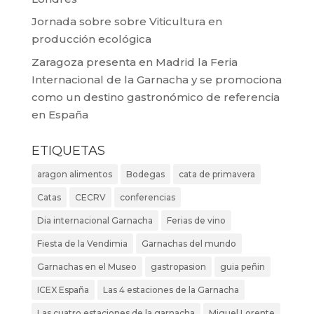
Jornada sobre sobre Viticultura en
producción ecológica
Zaragoza presenta en Madrid la Feria
Internacional de la Garnacha y se promociona
como un destino gastronómico de referencia
en España
ETIQUETAS
aragon alimentos
Bodegas
cata de primavera
Catas
CECRV
conferencias
Dia internacional Garnacha
Ferias de vino
Fiesta de la Vendimia
Garnachas del mundo
Garnachas en el Museo
gastropasion
guia peñin
ICEX España
Las 4 estaciones de la Garnacha
Las cuatro estaciones de la garnacha
Miguel Lorente