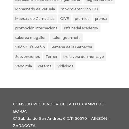
Monasterio de Veruela
movimiento vino DO
Muestra de Garnachas
OIVE
premios
prensa
promoción internacional
rafa nadal academy
saborea magallon
salon gourmets
Salón Guía Peñin
Semana de la Garnacha
Subvenciones
Terroir
trufa vera del moncayo
Vendimia
verema
Vidivinos
CONSEJO REGULADOR DE LA D.O. CAMPO DE
BORJA
C/ Subida de San Andrés, 6 C/P 50570 - AINZÓN -
ZARAGOZA