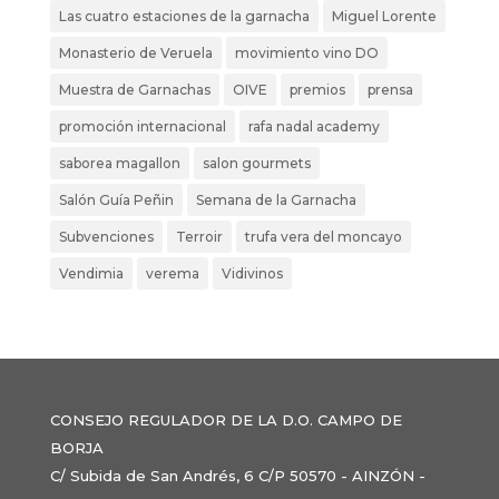
Las cuatro estaciones de la garnacha
Miguel Lorente
Monasterio de Veruela
movimiento vino DO
Muestra de Garnachas
OIVE
premios
prensa
promoción internacional
rafa nadal academy
saborea magallon
salon gourmets
Salón Guía Peñin
Semana de la Garnacha
Subvenciones
Terroir
trufa vera del moncayo
Vendimia
verema
Vidivinos
CONSEJO REGULADOR DE LA D.O. CAMPO DE
BORJA
C/ Subida de San Andrés, 6 C/P 50570 - AINZÓN -