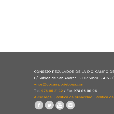
CONSEJO REGULADOR DE LA D.O. CAMPO D
C/ Subida de San Andrés, 6 C/P 50570 - AI
vinos@docampodeborja.com
Tel.
976 85 21 22
/ Fax 976 86 88 06
Aviso legal
|
Política de privacidad
|
Política d