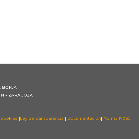
E BORJA
NZÓN - ZARAGOZA
e cookies
|
Ley de transparencia
|
Documentación
|
Norma 17065