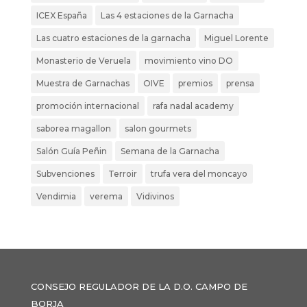
ICEX España
Las 4 estaciones de la Garnacha
Las cuatro estaciones de la garnacha
Miguel Lorente
Monasterio de Veruela
movimiento vino DO
Muestra de Garnachas
OIVE
premios
prensa
promoción internacional
rafa nadal academy
saborea magallon
salon gourmets
Salón Guía Peñin
Semana de la Garnacha
Subvenciones
Terroir
trufa vera del moncayo
Vendimia
verema
Vidivinos
CONSEJO REGULADOR DE LA D.O. CAMPO DE
BORJA