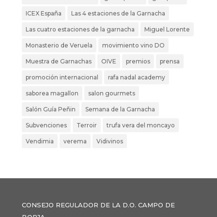
ICEX España
Las 4 estaciones de la Garnacha
Las cuatro estaciones de la garnacha
Miguel Lorente
Monasterio de Veruela
movimiento vino DO
Muestra de Garnachas
OIVE
premios
prensa
promoción internacional
rafa nadal academy
saborea magallon
salon gourmets
Salón Guía Peñin
Semana de la Garnacha
Subvenciones
Terroir
trufa vera del moncayo
Vendimia
verema
Vidivinos
CONSEJO REGULADOR DE LA D.O. CAMPO DE
BORJA