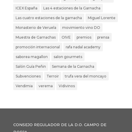
ICEX España
Las 4 estaciones de la Garnacha
Las cuatro estaciones de la garnacha
Miguel Lorente
Monasterio de Veruela
movimiento vino DO
Muestra de Garnachas
OIVE
premios
prensa
promoción internacional
rafa nadal academy
saborea magallon
salon gourmets
Salón Guía Peñin
Semana de la Garnacha
Subvenciones
Terroir
trufa vera del moncayo
Vendimia
verema
Vidivinos
CONSEJO REGULADOR DE LA D.O. CAMPO DE
BORJA