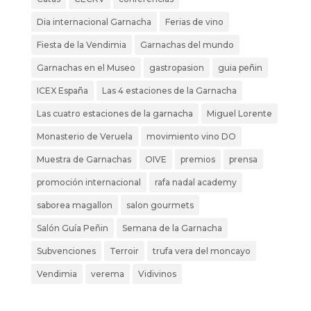
Dia internacional Garnacha
Ferias de vino
Fiesta de la Vendimia
Garnachas del mundo
Garnachas en el Museo
gastropasion
guia peñin
ICEX España
Las 4 estaciones de la Garnacha
Las cuatro estaciones de la garnacha
Miguel Lorente
Monasterio de Veruela
movimiento vino DO
Muestra de Garnachas
OIVE
premios
prensa
promoción internacional
rafa nadal academy
saborea magallon
salon gourmets
Salón Guía Peñin
Semana de la Garnacha
Subvenciones
Terroir
trufa vera del moncayo
Vendimia
verema
Vidivinos