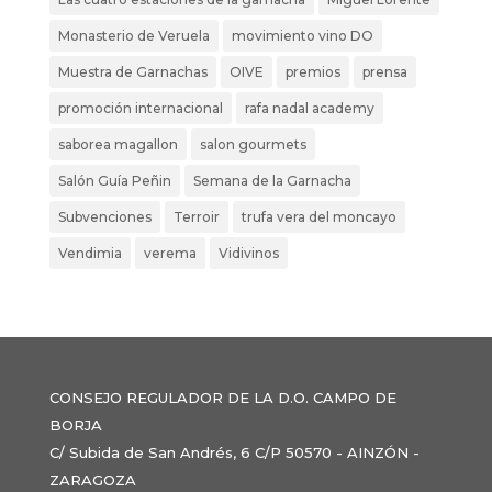
Monasterio de Veruela
movimiento vino DO
Muestra de Garnachas
OIVE
premios
prensa
promoción internacional
rafa nadal academy
saborea magallon
salon gourmets
Salón Guía Peñin
Semana de la Garnacha
Subvenciones
Terroir
trufa vera del moncayo
Vendimia
verema
Vidivinos
CONSEJO REGULADOR DE LA D.O. CAMPO DE
BORJA
C/ Subida de San Andrés, 6 C/P 50570 - AINZÓN -
ZARAGOZA