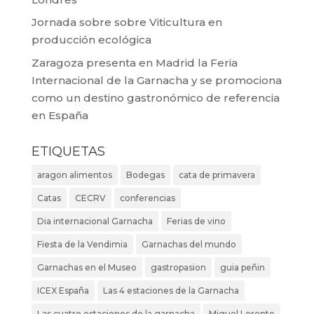
Jornada sobre sobre Viticultura en
producción ecológica
Zaragoza presenta en Madrid la Feria
Internacional de la Garnacha y se promociona
como un destino gastronómico de referencia
en España
ETIQUETAS
aragon alimentos
Bodegas
cata de primavera
Catas
CECRV
conferencias
Dia internacional Garnacha
Ferias de vino
Fiesta de la Vendimia
Garnachas del mundo
Garnachas en el Museo
gastropasion
guia peñin
ICEX España
Las 4 estaciones de la Garnacha
Las cuatro estaciones de la garnacha
Miguel Lorente