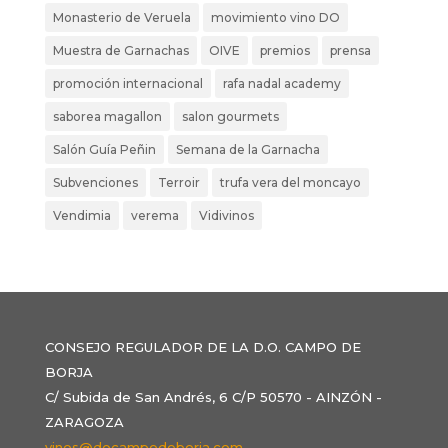
Monasterio de Veruela
movimiento vino DO
Muestra de Garnachas
OIVE
premios
prensa
promoción internacional
rafa nadal academy
saborea magallon
salon gourmets
Salón Guía Peñin
Semana de la Garnacha
Subvenciones
Terroir
trufa vera del moncayo
Vendimia
verema
Vidivinos
CONSEJO REGULADOR DE LA D.O. CAMPO DE
BORJA
C/ Subida de San Andrés, 6 C/P 50570 - AINZÓN -
ZARAGOZA
vinos@docampodeborja.com