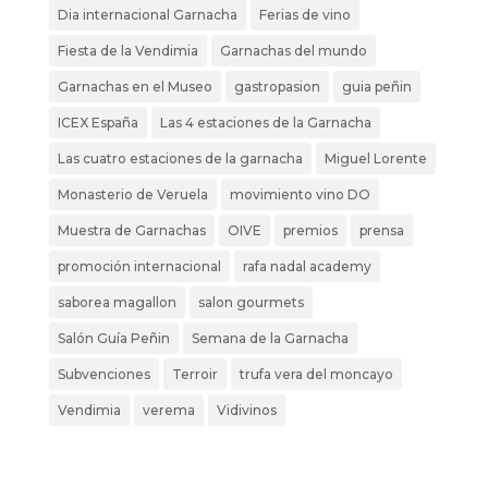
Dia internacional Garnacha
Ferias de vino
Fiesta de la Vendimia
Garnachas del mundo
Garnachas en el Museo
gastropasion
guia peñin
ICEX España
Las 4 estaciones de la Garnacha
Las cuatro estaciones de la garnacha
Miguel Lorente
Monasterio de Veruela
movimiento vino DO
Muestra de Garnachas
OIVE
premios
prensa
promoción internacional
rafa nadal academy
saborea magallon
salon gourmets
Salón Guía Peñin
Semana de la Garnacha
Subvenciones
Terroir
trufa vera del moncayo
Vendimia
verema
Vidivinos