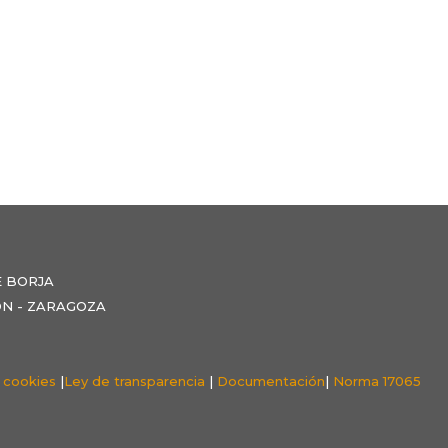
E BORJA
NZÓN - ZARAGOZA
e cookies
|
Ley de transparencia
|
Documentación
|
Norma 17065