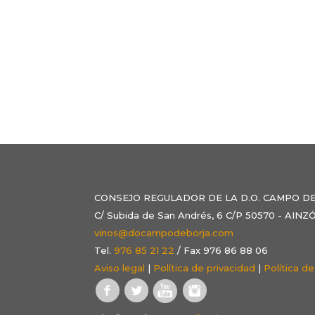
CONSEJO REGULADOR DE LA D.O. CAMPO D
C/ Subida de San Andrés, 6 C/P 50570 - AI
vinos@docampodeborja.com
Tel.
976 85 21 22
/ Fax 976 86 88 06
Aviso legal
|
Política de privacidad
|
Política d