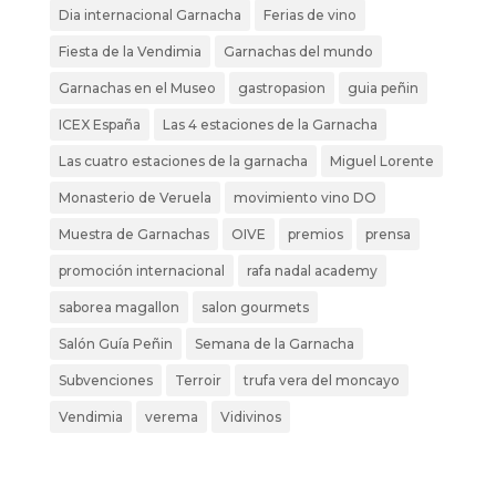
Dia internacional Garnacha
Ferias de vino
Fiesta de la Vendimia
Garnachas del mundo
Garnachas en el Museo
gastropasion
guia peñin
ICEX España
Las 4 estaciones de la Garnacha
Las cuatro estaciones de la garnacha
Miguel Lorente
Monasterio de Veruela
movimiento vino DO
Muestra de Garnachas
OIVE
premios
prensa
promoción internacional
rafa nadal academy
saborea magallon
salon gourmets
Salón Guía Peñin
Semana de la Garnacha
Subvenciones
Terroir
trufa vera del moncayo
Vendimia
verema
Vidivinos