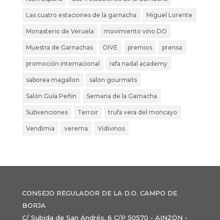
Las cuatro estaciones de la garnacha
Miguel Lorente
Monasterio de Veruela
movimiento vino DO
Muestra de Garnachas
OIVE
premios
prensa
promoción internacional
rafa nadal academy
saborea magallon
salon gourmets
Salón Guía Peñin
Semana de la Garnacha
Subvenciones
Terroir
trufa vera del moncayo
Vendimia
verema
Vidivinos
CONSEJO REGULADOR DE LA D.O. CAMPO DE
BORJA
C/ Subida de San Andrés, 6 C/P 50570 - AINZÓN -