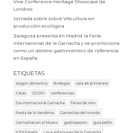
Vine Conference Heritage Showcase de
Londres
Jornada sobre sobre Viticultura en
producción ecológica
Zaragoza presenta en Madrid la Feria
Internacional de la Garnacha y se promociona
como un destino gastronómico de referencia
en España
ETIQUETAS
aragon alimentos
Bodegas
cata de primavera
Catas
CECRV
conferencias
Dia internacional Garnacha
Ferias de vino
Fiesta de la Vendimia
Garnachas del mundo
Garnachas en el Museo
gastropasion
guia peñin
ICEX España
Las 4 estaciones de la Garnacha