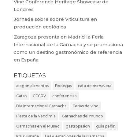
Vine Conference Heritage Showcase de
Londres
Jornada sobre sobre Viticultura en
producción ecológica
Zaragoza presenta en Madrid la Feria
Internacional de la Garnacha y se promociona
como un destino gastronómico de referencia
en España
ETIQUETAS
aragon alimentos
Bodegas
cata de primavera
Catas
CECRV
conferencias
Dia internacional Garnacha
Ferias de vino
Fiesta de la Vendimia
Garnachas del mundo
Garnachas en el Museo
gastropasion
guia peñin
ICEX España
Las 4 estaciones de la Garnacha