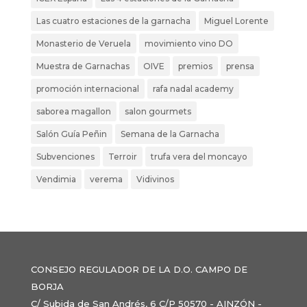
Las cuatro estaciones de la garnacha
Miguel Lorente
Monasterio de Veruela
movimiento vino DO
Muestra de Garnachas
OIVE
premios
prensa
promoción internacional
rafa nadal academy
saborea magallon
salon gourmets
Salón Guía Peñin
Semana de la Garnacha
Subvenciones
Terroir
trufa vera del moncayo
Vendimia
verema
Vidivinos
CONSEJO REGULADOR DE LA D.O. CAMPO DE
BORJA
C/ Subida de San Andrés, 6 C/P 50570 - AINZÓN -