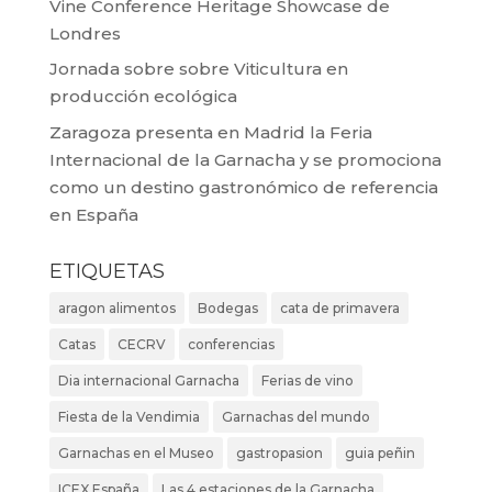
Vine Conference Heritage Showcase de
Londres
Jornada sobre sobre Viticultura en
producción ecológica
Zaragoza presenta en Madrid la Feria
Internacional de la Garnacha y se promociona
como un destino gastronómico de referencia
en España
ETIQUETAS
aragon alimentos
Bodegas
cata de primavera
Catas
CECRV
conferencias
Dia internacional Garnacha
Ferias de vino
Fiesta de la Vendimia
Garnachas del mundo
Garnachas en el Museo
gastropasion
guia peñin
ICEX España
Las 4 estaciones de la Garnacha