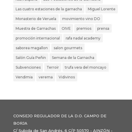
Las cuatro estaciones de la garnacha
Miguel Lorente
Monasterio de Veruela
movimiento vino DO
Muestra de Garnachas
OIVE
premios
prensa
promoción internacional
rafa nadal academy
saborea magallon
salon gourmets
Salón Guía Peñin
Semana de la Garnacha
Subvenciones
Terroir
trufa vera del moncayo
Vendimia
verema
Vidivinos
CONSEJO REGULADOR DE LA D.O. CAMPO DE
BORJA
C/ Subida de San Andrés, 6 C/P 50570 - AINZÓN -