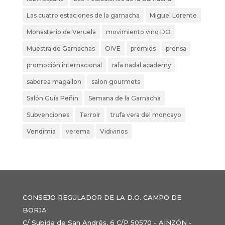
Las cuatro estaciones de la garnacha
Miguel Lorente
Monasterio de Veruela
movimiento vino DO
Muestra de Garnachas
OIVE
premios
prensa
promoción internacional
rafa nadal academy
saborea magallon
salon gourmets
Salón Guía Peñin
Semana de la Garnacha
Subvenciones
Terroir
trufa vera del moncayo
Vendimia
verema
Vidivinos
CONSEJO REGULADOR DE LA D.O. CAMPO DE
BORJA
C/ Subida de San Andrés, 6 C/P 50570 - AINZÓN -