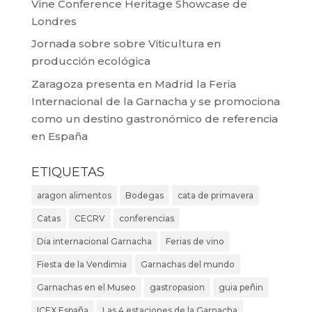
Vine Conference Heritage Showcase de
Londres
Jornada sobre sobre Viticultura en
producción ecológica
Zaragoza presenta en Madrid la Feria
Internacional de la Garnacha y se promociona
como un destino gastronómico de referencia
en España
ETIQUETAS
aragon alimentos
Bodegas
cata de primavera
Catas
CECRV
conferencias
Dia internacional Garnacha
Ferias de vino
Fiesta de la Vendimia
Garnachas del mundo
Garnachas en el Museo
gastropasion
guia peñin
ICEX España
Las 4 estaciones de la Garnacha