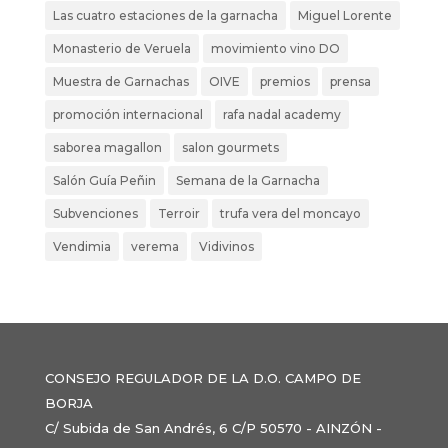
Las cuatro estaciones de la garnacha
Miguel Lorente
Monasterio de Veruela
movimiento vino DO
Muestra de Garnachas
OIVE
premios
prensa
promoción internacional
rafa nadal academy
saborea magallon
salon gourmets
Salón Guía Peñin
Semana de la Garnacha
Subvenciones
Terroir
trufa vera del moncayo
Vendimia
verema
Vidivinos
CONSEJO REGULADOR DE LA D.O. CAMPO DE
BORJA
C/ Subida de San Andrés, 6 C/P 50570 - AINZÓN -