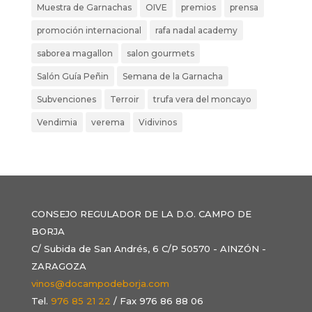
Muestra de Garnachas
OIVE
premios
prensa
promoción internacional
rafa nadal academy
saborea magallon
salon gourmets
Salón Guía Peñin
Semana de la Garnacha
Subvenciones
Terroir
trufa vera del moncayo
Vendimia
verema
Vidivinos
CONSEJO REGULADOR DE LA D.O. CAMPO DE
BORJA
C/ Subida de San Andrés, 6 C/P 50570 - AINZÓN -
ZARAGOZA
vinos@docampodeborja.com
Tel.
976 85 21 22
/ Fax 976 86 88 06