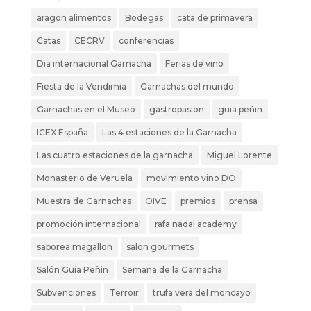
aragon alimentos
Bodegas
cata de primavera
Catas
CECRV
conferencias
Dia internacional Garnacha
Ferias de vino
Fiesta de la Vendimia
Garnachas del mundo
Garnachas en el Museo
gastropasion
guia peñin
ICEX España
Las 4 estaciones de la Garnacha
Las cuatro estaciones de la garnacha
Miguel Lorente
Monasterio de Veruela
movimiento vino DO
Muestra de Garnachas
OIVE
premios
prensa
promoción internacional
rafa nadal academy
saborea magallon
salon gourmets
Salón Guía Peñin
Semana de la Garnacha
Subvenciones
Terroir
trufa vera del moncayo