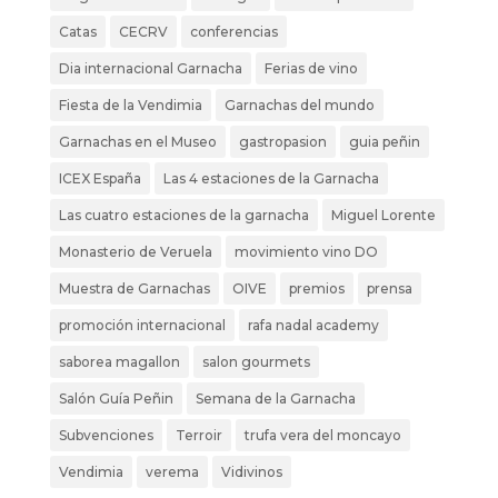
Catas
CECRV
conferencias
Dia internacional Garnacha
Ferias de vino
Fiesta de la Vendimia
Garnachas del mundo
Garnachas en el Museo
gastropasion
guia peñin
ICEX España
Las 4 estaciones de la Garnacha
Las cuatro estaciones de la garnacha
Miguel Lorente
Monasterio de Veruela
movimiento vino DO
Muestra de Garnachas
OIVE
premios
prensa
promoción internacional
rafa nadal academy
saborea magallon
salon gourmets
Salón Guía Peñin
Semana de la Garnacha
Subvenciones
Terroir
trufa vera del moncayo
Vendimia
verema
Vidivinos