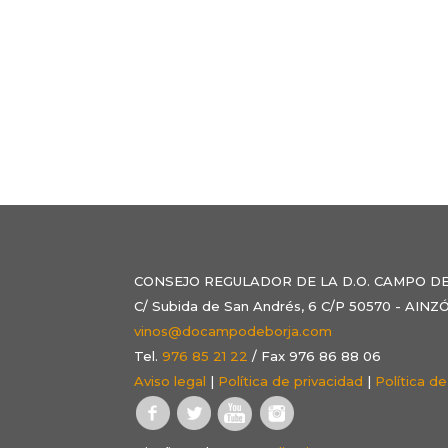
CONSEJO REGULADOR DE LA D.O. CAMPO D
C/ Subida de San Andrés, 6 C/P 50570 - AI
vinos@docampodeborja.com
Tel.
976 85 21 22
/ Fax 976 86 88 06
Aviso legal
|
Política de privacidad
|
Política d