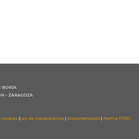
E BORJA
NZÓN - ZARAGOZA
e cookies
|
Ley de transparencia
|
Documentación
|
Norma 17065