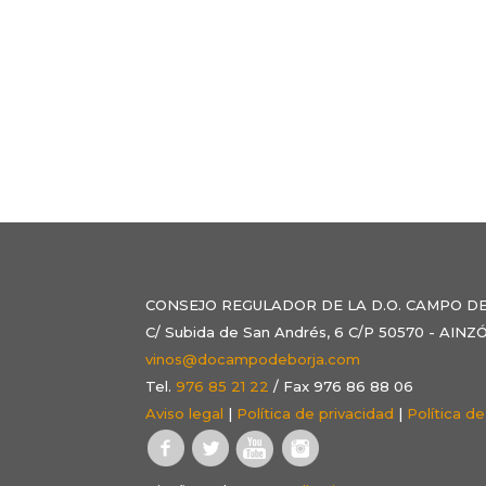
CONSEJO REGULADOR DE LA D.O. CAMPO D
C/ Subida de San Andrés, 6 C/P 50570 - AI
vinos@docampodeborja.com
Tel.
976 85 21 22
/ Fax 976 86 88 06
Aviso legal
|
Política de privacidad
|
Política d