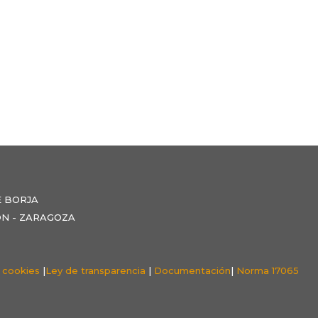
E BORJA
NZÓN - ZARAGOZA
e cookies
|
Ley de transparencia
|
Documentación
|
Norma 17065