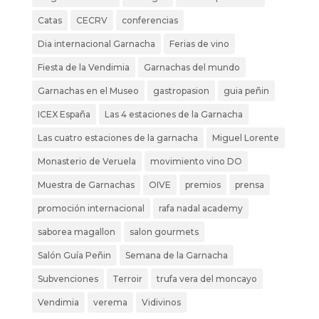
Catas
CECRV
conferencias
Dia internacional Garnacha
Ferias de vino
Fiesta de la Vendimia
Garnachas del mundo
Garnachas en el Museo
gastropasion
guia peñin
ICEX España
Las 4 estaciones de la Garnacha
Las cuatro estaciones de la garnacha
Miguel Lorente
Monasterio de Veruela
movimiento vino DO
Muestra de Garnachas
OIVE
premios
prensa
promoción internacional
rafa nadal academy
saborea magallon
salon gourmets
Salón Guía Peñin
Semana de la Garnacha
Subvenciones
Terroir
trufa vera del moncayo
Vendimia
verema
Vidivinos