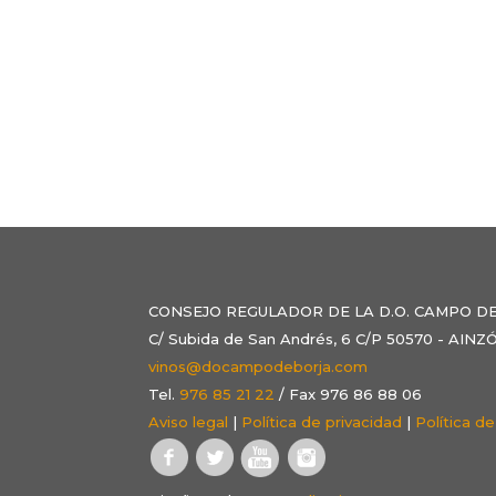
CONSEJO REGULADOR DE LA D.O. CAMPO D
C/ Subida de San Andrés, 6 C/P 50570 - AI
vinos@docampodeborja.com
Tel.
976 85 21 22
/ Fax 976 86 88 06
Aviso legal
|
Política de privacidad
|
Política d