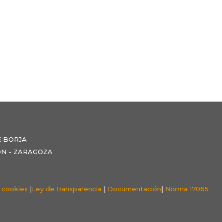
E BORJA
NZÓN - ZARAGOZA
e cookies
|
Ley de transparencia
|
Documentación
|
Norma 17065