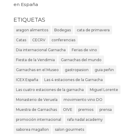
en España
ETIQUETAS
aragon alimentos
Bodegas
cata de primavera
Catas
CECRV
conferencias
Dia internacional Garnacha
Ferias de vino
Fiesta de la Vendimia
Garnachas del mundo
Garnachas en el Museo
gastropasion
guia peñin
ICEX España
Las 4 estaciones de la Garnacha
Las cuatro estaciones de la garnacha
Miguel Lorente
Monasterio de Veruela
movimiento vino DO
Muestra de Garnachas
OIVE
premios
prensa
promoción internacional
rafa nadal academy
saborea magallon
salon gourmets