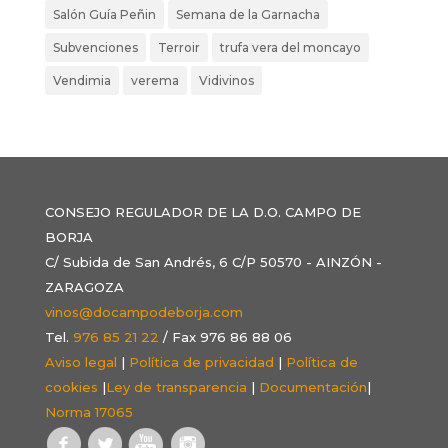
Salón Guía Peñin
Semana de la Garnacha
Subvenciones
Terroir
trufa vera del moncayo
Vendimia
verema
Vidivinos
CONSEJO REGULADOR DE LA D.O. CAMPO DE
BORJA
C/ Subida de San Andrés, 6 C/P 50570 - AINZÓN -
ZARAGOZA
vinos@docampodeborja.com
Tel.
976 85 21 22
/ Fax 976 86 88 06
Aviso legal
|
Política de privacidad
|
Política de
cookies
|
Ley de transparencia
|
Documentación
|
Norma 17065