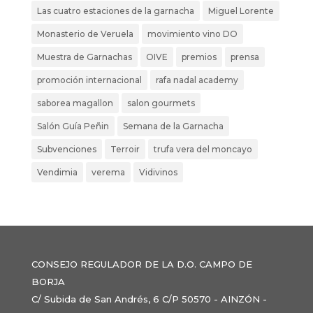
Las cuatro estaciones de la garnacha
Miguel Lorente
Monasterio de Veruela
movimiento vino DO
Muestra de Garnachas
OIVE
premios
prensa
promoción internacional
rafa nadal academy
saborea magallon
salon gourmets
Salón Guía Peñin
Semana de la Garnacha
Subvenciones
Terroir
trufa vera del moncayo
Vendimia
verema
Vidivinos
CONSEJO REGULADOR DE LA D.O. CAMPO DE
BORJA
C/ Subida de San Andrés, 6 C/P 50570 - AINZÓN -