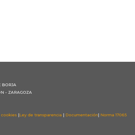
E BORJA
NZÓN - ZARAGOZA
e cookies
|
Ley de transparencia
|
Documentación
|
Norma 17065