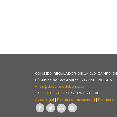
CONSEJO REGULADOR DE LA D.O. CAMPO D
C/ Subida de San Andrés, 6 C/P 50570 - AI
vinos@docampodeborja.com
Tel.
976 85 21 22
/ Fax 976 86 88 06
Aviso legal
|
Política de privacidad
|
Política d