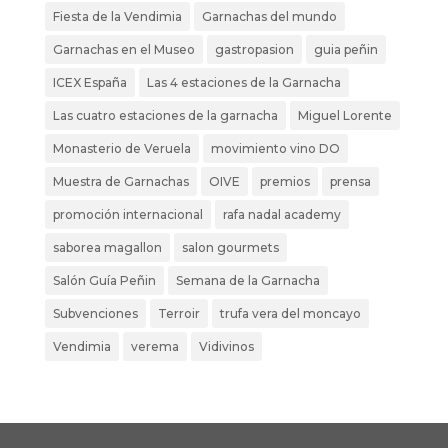
Fiesta de la Vendimia
Garnachas del mundo
Garnachas en el Museo
gastropasion
guia peñin
ICEX España
Las 4 estaciones de la Garnacha
Las cuatro estaciones de la garnacha
Miguel Lorente
Monasterio de Veruela
movimiento vino DO
Muestra de Garnachas
OIVE
premios
prensa
promoción internacional
rafa nadal academy
saborea magallon
salon gourmets
Salón Guía Peñin
Semana de la Garnacha
Subvenciones
Terroir
trufa vera del moncayo
Vendimia
verema
Vidivinos