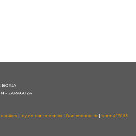
E BORJA
NZÓN - ZARAGOZA
e cookies
|
Ley de transparencia
|
Documentación
|
Norma 17065