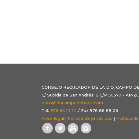
CONSEJO REGULADOR DE LA D.O. CAMPO D
C/ Subida de San Andrés, 6 C/P 50570 - AI
vinos@docampodeborja.com
Tel.
976 85 21 22
/ Fax 976 86 88 06
Aviso legal
|
Política de privacidad
|
Política d