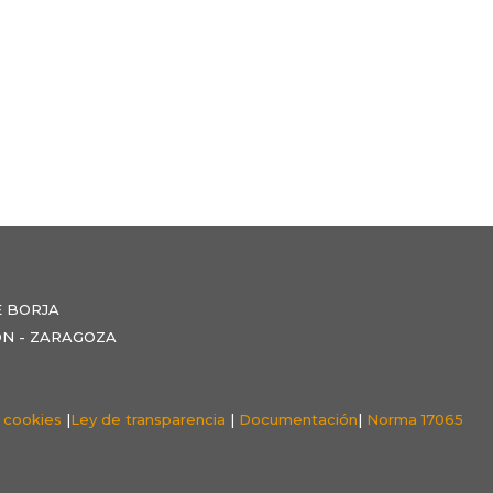
E BORJA
NZÓN - ZARAGOZA
e cookies
|
Ley de transparencia
|
Documentación
|
Norma 17065