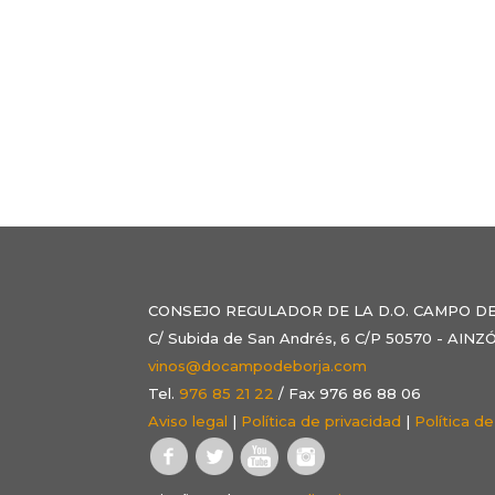
CONSEJO REGULADOR DE LA D.O. CAMPO D
C/ Subida de San Andrés, 6 C/P 50570 - AI
vinos@docampodeborja.com
Tel.
976 85 21 22
/ Fax 976 86 88 06
Aviso legal
|
Política de privacidad
|
Política d