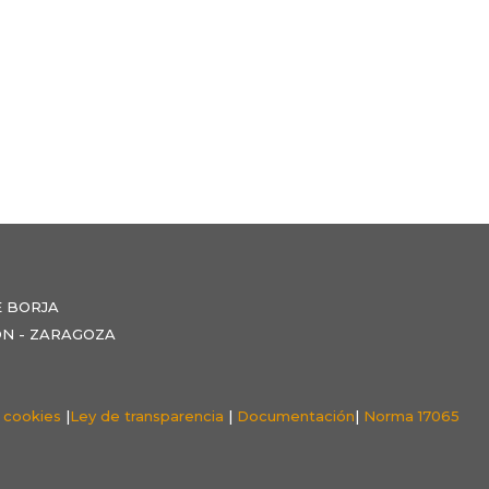
E BORJA
NZÓN - ZARAGOZA
e cookies
|
Ley de transparencia
|
Documentación
|
Norma 17065