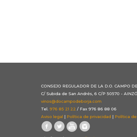
CONSEJO REGULADOR DE LA D.O. CAMPO D
C/ Subida de San Andrés, 6 C/P 50570 - AI
vinos@docampodeborja.com
Tel.
976 85 21 22
/ Fax 976 86 88 06
Aviso legal
|
Política de privacidad
|
Política d