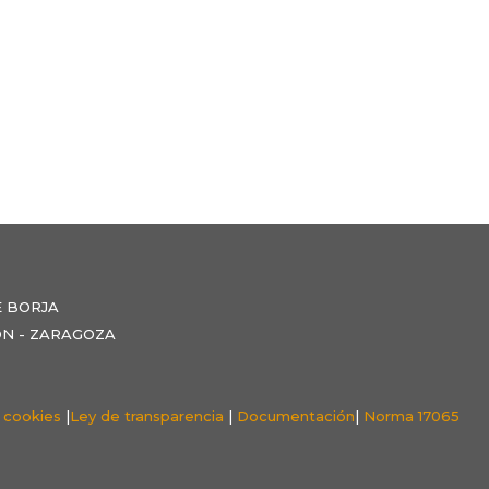
E BORJA
NZÓN - ZARAGOZA
e cookies
|
Ley de transparencia
|
Documentación
|
Norma 17065