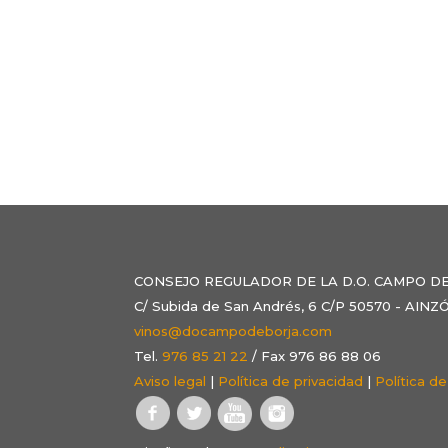
CONSEJO REGULADOR DE LA D.O. CAMPO D
C/ Subida de San Andrés, 6 C/P 50570 - AI
vinos@docampodeborja.com
Tel.
976 85 21 22
/ Fax 976 86 88 06
Aviso legal
|
Política de privacidad
|
Política d