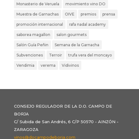
Monasterio de Veruela
movimiento vino DO
Muestra de Garnachas
OIVE
premios
prensa
promoción internacional
rafa nadal academy
saborea magallon
salon gourmets
Salón Guía Peñin
Semana de la Garnacha
Subvenciones
Terroir
trufa vera del moncayo
Vendimia
verema
Vidivinos
CONSEJO REGULADOR DE LA D.O. CAMPO DE
BORJA
C/ Subida de San Andrés, 6 C/P 50570 - AINZÓN -
ZARAGOZA
vinos@docampodeborja.com