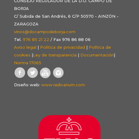
CONSEJO REGULADOR DE LA D.O. CAMPO DE
BORJA
C/ Subida de San Andrés, 6 C/P 50570 - AINZÓN -
ZARAGOZA
vinos@docampodeborja.com
Tel.
976 85 21 22
/ Fax 976 86 88 06
Aviso legal
|
Política de privacidad
|
Política de
cookies
|
Ley de transparencia
|
Documentación
|
Norma 17065
Diseño web:
www.radicarium.com