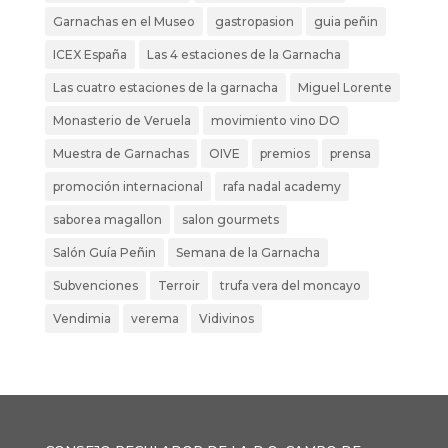
Garnachas en el Museo
gastropasion
guia peñin
ICEX España
Las 4 estaciones de la Garnacha
Las cuatro estaciones de la garnacha
Miguel Lorente
Monasterio de Veruela
movimiento vino DO
Muestra de Garnachas
OIVE
premios
prensa
promoción internacional
rafa nadal academy
saborea magallon
salon gourmets
Salón Guía Peñin
Semana de la Garnacha
Subvenciones
Terroir
trufa vera del moncayo
Vendimia
verema
Vidivinos