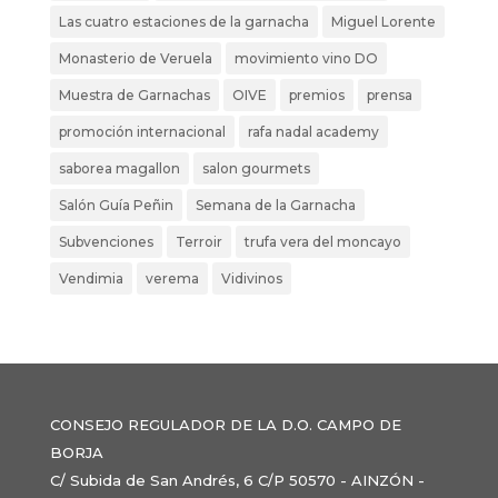
Las cuatro estaciones de la garnacha
Miguel Lorente
Monasterio de Veruela
movimiento vino DO
Muestra de Garnachas
OIVE
premios
prensa
promoción internacional
rafa nadal academy
saborea magallon
salon gourmets
Salón Guía Peñin
Semana de la Garnacha
Subvenciones
Terroir
trufa vera del moncayo
Vendimia
verema
Vidivinos
CONSEJO REGULADOR DE LA D.O. CAMPO DE
BORJA
C/ Subida de San Andrés, 6 C/P 50570 - AINZÓN -