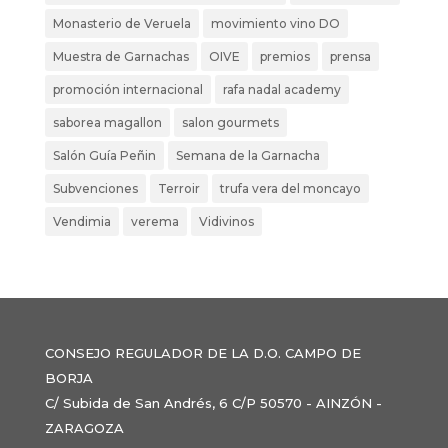
Monasterio de Veruela
movimiento vino DO
Muestra de Garnachas
OIVE
premios
prensa
promoción internacional
rafa nadal academy
saborea magallon
salon gourmets
Salón Guía Peñin
Semana de la Garnacha
Subvenciones
Terroir
trufa vera del moncayo
Vendimia
verema
Vidivinos
CONSEJO REGULADOR DE LA D.O. CAMPO DE
BORJA
C/ Subida de San Andrés, 6 C/P 50570 - AINZÓN -
ZARAGOZA