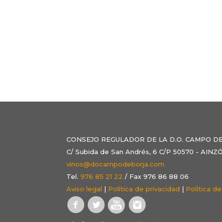
CONSEJO REGULADOR DE LA D.O. CAMPO D
C/ Subida de San Andrés, 6 C/P 50570 - AI
vinos@docampodeborja.com
Tel.
976 85 21 22
/ Fax 976 86 88 06
Aviso legal
|
Política de privacidad
|
Política d