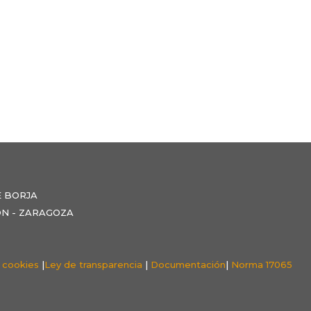
E BORJA
NZÓN - ZARAGOZA
e cookies
|
Ley de transparencia
|
Documentación
|
Norma 17065