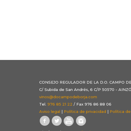
CONSEJO REGULADOR DE LA D.O. CAMPO D
C/ Subida de San Andrés, 6 C/P 50570 - AI
vinos@docampodeborja.com
Tel.
976 85 21 22
/ Fax 976 86 88 06
Aviso legal
|
Política de privacidad
|
Política d