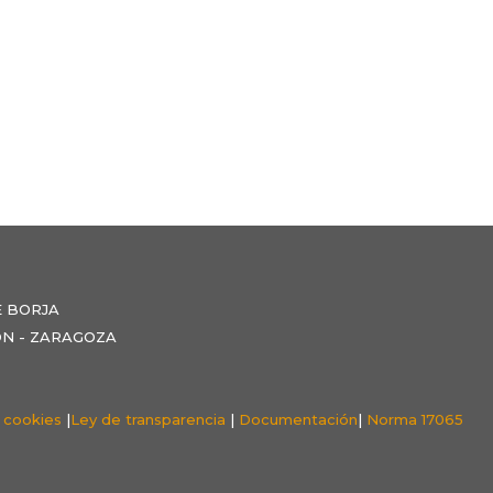
E BORJA
NZÓN - ZARAGOZA
e cookies
|
Ley de transparencia
|
Documentación
|
Norma 17065