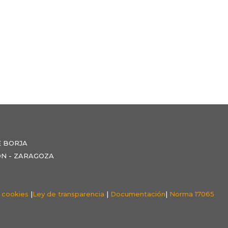
E BORJA
NZÓN - ZARAGOZA
e cookies
|
Ley de transparencia
|
Documentación
|
Norma 17065