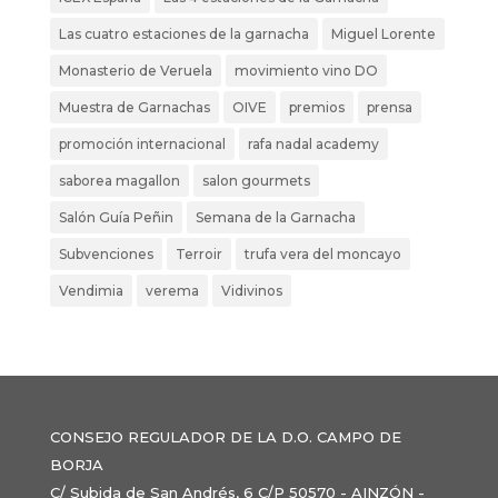
Las cuatro estaciones de la garnacha
Miguel Lorente
Monasterio de Veruela
movimiento vino DO
Muestra de Garnachas
OIVE
premios
prensa
promoción internacional
rafa nadal academy
saborea magallon
salon gourmets
Salón Guía Peñin
Semana de la Garnacha
Subvenciones
Terroir
trufa vera del moncayo
Vendimia
verema
Vidivinos
CONSEJO REGULADOR DE LA D.O. CAMPO DE
BORJA
C/ Subida de San Andrés, 6 C/P 50570 - AINZÓN -