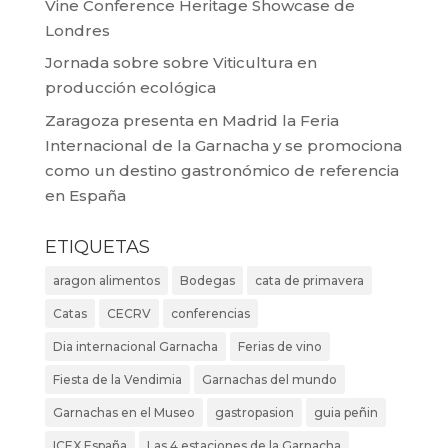
Vine Conference Heritage Showcase de
Londres
Jornada sobre sobre Viticultura en
producción ecológica
Zaragoza presenta en Madrid la Feria
Internacional de la Garnacha y se promociona
como un destino gastronómico de referencia
en España
ETIQUETAS
aragon alimentos
Bodegas
cata de primavera
Catas
CECRV
conferencias
Dia internacional Garnacha
Ferias de vino
Fiesta de la Vendimia
Garnachas del mundo
Garnachas en el Museo
gastropasion
guia peñin
ICEX España
Las 4 estaciones de la Garnacha