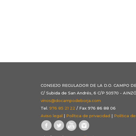
CONSEJO REGULADOR DE LA D.O. CAMPO D
C/ Subida de San Andrés, 6 C/P 50570 - AI
vinos@docampodeborja.com
Tel.
976 85 21 22
/ Fax 976 86 88 06
Aviso legal
|
Política de privacidad
|
Política d