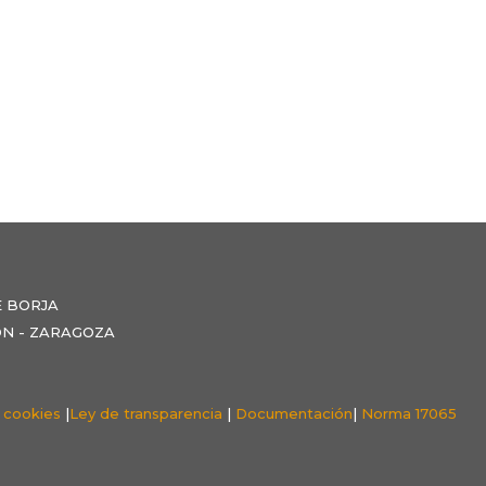
E BORJA
NZÓN - ZARAGOZA
e cookies
|
Ley de transparencia
|
Documentación
|
Norma 17065