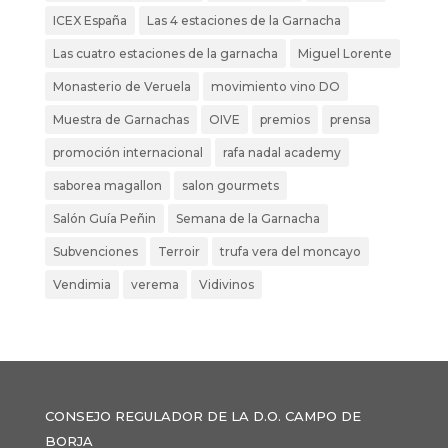
ICEX España
Las 4 estaciones de la Garnacha
Las cuatro estaciones de la garnacha
Miguel Lorente
Monasterio de Veruela
movimiento vino DO
Muestra de Garnachas
OIVE
premios
prensa
promoción internacional
rafa nadal academy
saborea magallon
salon gourmets
Salón Guía Peñin
Semana de la Garnacha
Subvenciones
Terroir
trufa vera del moncayo
Vendimia
verema
Vidivinos
CONSEJO REGULADOR DE LA D.O. CAMPO DE
BORJA