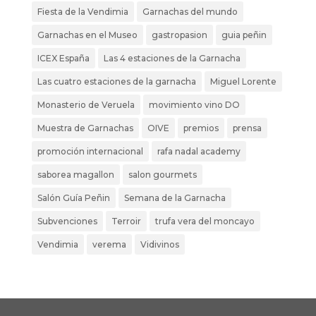
Fiesta de la Vendimia
Garnachas del mundo
Garnachas en el Museo
gastropasion
guia peñin
ICEX España
Las 4 estaciones de la Garnacha
Las cuatro estaciones de la garnacha
Miguel Lorente
Monasterio de Veruela
movimiento vino DO
Muestra de Garnachas
OIVE
premios
prensa
promoción internacional
rafa nadal academy
saborea magallon
salon gourmets
Salón Guía Peñin
Semana de la Garnacha
Subvenciones
Terroir
trufa vera del moncayo
Vendimia
verema
Vidivinos