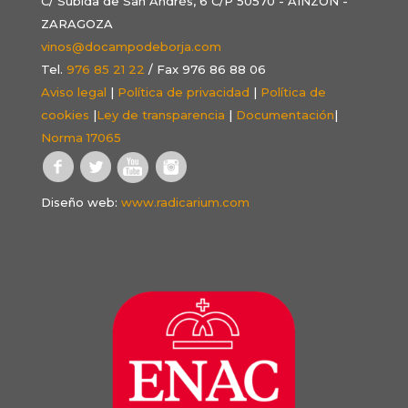
C/ Subida de San Andrés, 6 C/P 50570 - AINZÓN -
ZARAGOZA
vinos@docampodeborja.com
Tel.
976 85 21 22
/ Fax 976 86 88 06
Aviso legal
|
Política de privacidad
|
Política de
cookies
|
Ley de transparencia
|
Documentación
|
Norma 17065
Diseño web:
www.radicarium.com