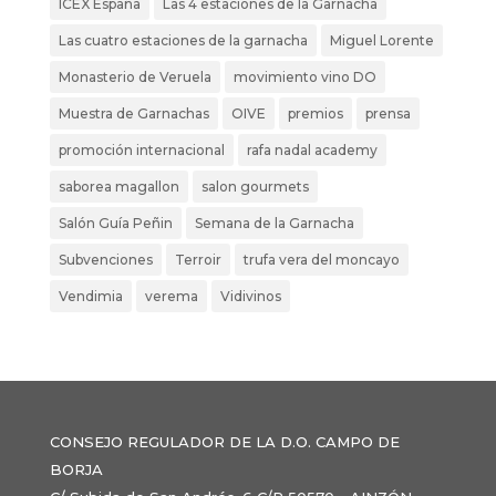
ICEX España
Las 4 estaciones de la Garnacha
Las cuatro estaciones de la garnacha
Miguel Lorente
Monasterio de Veruela
movimiento vino DO
Muestra de Garnachas
OIVE
premios
prensa
promoción internacional
rafa nadal academy
saborea magallon
salon gourmets
Salón Guía Peñin
Semana de la Garnacha
Subvenciones
Terroir
trufa vera del moncayo
Vendimia
verema
Vidivinos
CONSEJO REGULADOR DE LA D.O. CAMPO DE
BORJA