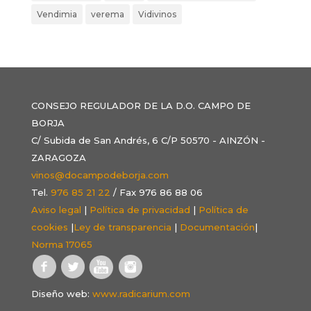
Vendimia
verema
Vidivinos
CONSEJO REGULADOR DE LA D.O. CAMPO DE
BORJA
C/ Subida de San Andrés, 6 C/P 50570 - AINZÓN -
ZARAGOZA
vinos@docampodeborja.com
Tel.
976 85 21 22
/ Fax 976 86 88 06
Aviso legal
|
Política de privacidad
|
Política de
cookies
|
Ley de transparencia
|
Documentación
|
Norma 17065
Diseño web:
www.radicarium.com