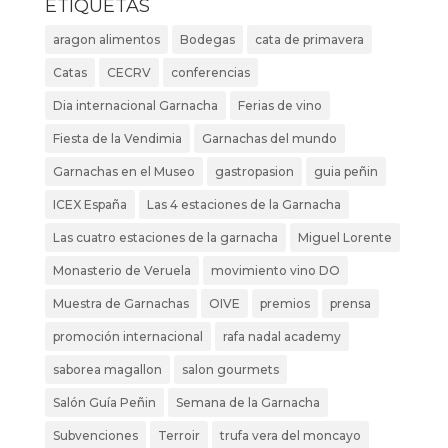
ETIQUETAS
aragon alimentos
Bodegas
cata de primavera
Catas
CECRV
conferencias
Dia internacional Garnacha
Ferias de vino
Fiesta de la Vendimia
Garnachas del mundo
Garnachas en el Museo
gastropasion
guia peñin
ICEX España
Las 4 estaciones de la Garnacha
Las cuatro estaciones de la garnacha
Miguel Lorente
Monasterio de Veruela
movimiento vino DO
Muestra de Garnachas
OIVE
premios
prensa
promoción internacional
rafa nadal academy
saborea magallon
salon gourmets
Salón Guía Peñin
Semana de la Garnacha
Subvenciones
Terroir
trufa vera del moncayo