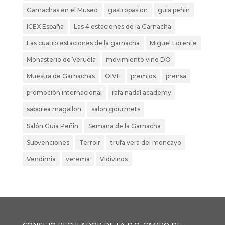
Garnachas en el Museo
gastropasion
guia peñin
ICEX España
Las 4 estaciones de la Garnacha
Las cuatro estaciones de la garnacha
Miguel Lorente
Monasterio de Veruela
movimiento vino DO
Muestra de Garnachas
OIVE
premios
prensa
promoción internacional
rafa nadal academy
saborea magallon
salon gourmets
Salón Guía Peñin
Semana de la Garnacha
Subvenciones
Terroir
trufa vera del moncayo
Vendimia
verema
Vidivinos
CONSEJO REGULADOR DE LA D.O. CAMPO DE