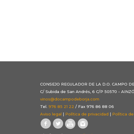
CONSEJO REGULADOR DE LA D.O. CAMPO D
C/ Subida de San Andrés, 6 C/P 50570 - AI
vinos@docampodeborja.com
Tel.
976 85 21 22
/ Fax 976 86 88 06
Aviso legal
|
Política de privacidad
|
Política d