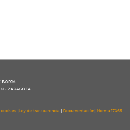
E BORJA
NZÓN - ZARAGOZA
e cookies
|
Ley de transparencia
|
Documentación
|
Norma 17065