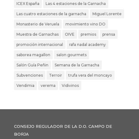
ICEX España
Las 4 estaciones de la Garnacha
Las cuatro estaciones de la garnacha
Miguel Lorente
Monasterio de Veruela
movimiento vino DO
Muestra de Garnachas
OIVE
premios
prensa
promoción internacional
rafa nadal academy
saborea magallon
salon gourmets
Salón Guía Peñin
Semana de la Garnacha
Subvenciones
Terroir
trufa vera del moncayo
Vendimia
verema
Vidivinos
CONSEJO REGULADOR DE LA D.O. CAMPO DE
BORJA