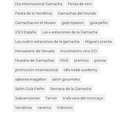
Dia internacional Garnacha
Ferias de vino
Fiesta de la Vendimia
Garnachas del mundo
Garnachas en el Museo
gastropasion
guia peñin
ICEX España
Las 4 estaciones de la Garnacha
Las cuatro estaciones de la garnacha
Miguel Lorente
Monasterio de Veruela
movimiento vino DO
Muestra de Garnachas
OIVE
premios
prensa
promoción internacional
rafa nadal academy
saborea magallon
salon gourmets
Salón Guía Peñin
Semana de la Garnacha
Subvenciones
Terroir
trufa vera del moncayo
Vendimia
verema
Vidivinos