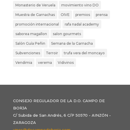
Monasterio de Veruela
movimiento vino DO
Muestra de Garnachas
OIVE
premios
prensa
promoción internacional
rafa nadal academy
saborea magallon
salon gourmets
Salón Guía Peñin
Semana de la Garnacha
Subvenciones
Terroir
trufa vera del moncayo
Vendimia
verema
Vidivinos
CONSEJO REGULADOR DE LA D.O. CAMPO DE
BORJA
C/ Subida de San Andrés, 6 C/P 50570 - AINZÓN -
ZARAGOZA
vinos@docampodeborja.com